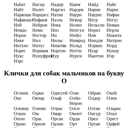
Набат
Нагир
Надир
Наим
Найд
Найс
Найт
Налет
Наргиз
Нардек
Нарик
Нарис
Наркоша
Нарцисс
Натан
Наури
Наурис
Нафан
Нафанаил
Нафаня
Наэль
Невир
Негр
Негус
Ней
Нейрон
Некк
Нелио
Нельсон
Неман
Немдо
Немо
Нео
Непгун
Нериз
Нерли
Нерон
Нестор
Ни
Нибус
Ник
Никита
Нике
Нил
Нильс
Нимрод
Ниндзя
Нитрон
Нитунс
Нитус
Ништяк
Нольд
Норвис
Норд
Норес
Нормам
Нортон
Нотти
Нуар
Нукер
Нукс
Нунуфрик
Нур
Нурси
Ньютон
Нэр
Нэрс
Клички для собак мальчиков на букву
О
Огонек
Оджи
Одиссей
Оззи
Ойран
Окей
Оке
Окчар
Олаф
Олби-
Олдер
Олен
Нерон
Оливер
Олимп
Олрас
Олси
Олтан
Ольрис
Ольти
Ом
Омар
Омлет
Онгур
Опал
Оппи
Орас
Орган
Орди
Орел
Орест
Орикс
Орион
Орлан
Орт
Ортан
Орфей