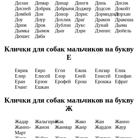
Дилан
Димар
Динар
Дингв
Динь
Дисик
Дисней
Добрик
Добрыня
Доджер
Додсон
Докойт
Домбей
Дон
Донор
Дорис
Дормидонт
Дорхан
Доу
Доур
Дохлик
Драг
Дракон
Дракоша
Дрим
Дрок
Дублон
Дукс
Дунай
Дыма
Дымка
Дымок
Дын
Дэри
Дэннис
Дюбель
Дюшес
Дяба
Клички для собак мальчиков на букву
E
Еврик
Евро
Егон
Ежик
Елизар
Елик
Елир
Елисей
Елор
Еней
Енисей
Епифан
Еран
Ерзон
Ерофей
Ерош
Ерошка
Ефрат
Ечанг
Ешкан
Клички для собак мальчиков на букву
Ж
Жадар
Жальгирис
Жак
Жако
Жан
Жанно
Жанно-
Жанон
Жанмар
Жанр
Жардон
Жаур
Март