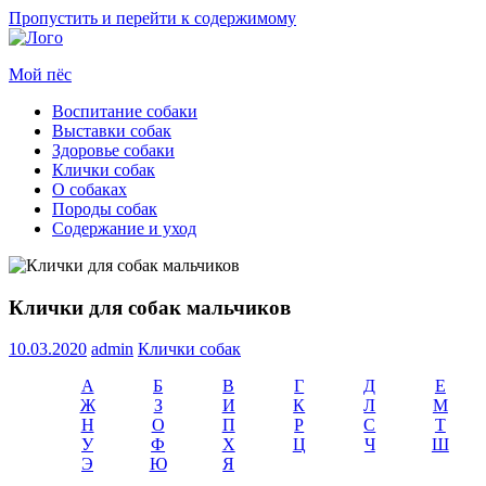
Пропустить и перейти к содержимому
Мой пёс
Воспитание собаки
Все
Выставки собак
о
Здоровье собаки
собаках
Клички собак
для
О собаках
начинающих
Породы собак
собаководов
Содержание и уход
Клички для собак мальчиков
10.03.2020
admin
Клички собак
А
Б
В
Г
Д
Е
Ж
З
И
К
Л
М
Н
О
П
Р
С
Т
У
Ф
Х
Ц
Ч
Ш
Э
Ю
Я