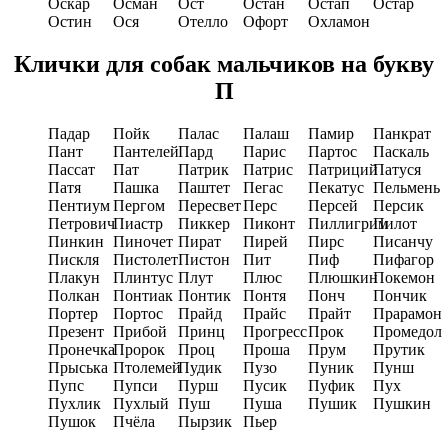
Оскар
Осман
Ост
Остан
Остап
Остар
Остин
Ося
Отелло
Офорт
Охламон
Клички для собак мальчиков на букву
П
Падар
Пойк
Палас
Палаш
Памир
Панкрат
Пант
Пантелей
Пард
Парис
Партос
Паскаль
Пассат
Пат
Патрик
Патрис
Патриций
Патуся
Патя
Пашка
Паштет
Пегас
Пекатус
Пельмень
Пентиум
Пергом
Пересвет
Перс
Персей
Персик
Петрович
Пиастр
Пиккер
Пиконт
Пиллигрим
Пилот
Пинкин
Пиночет
Пират
Пирей
Пирс
Писанчу
Пискля
Пистолет
Пистон
Пит
Пиф
Пифагор
Плакун
Плинтус
Плут
Плюс
Плюшкин
Покемон
Полкан
Понтиак
Понтик
Понтя
Понч
Пончик
Портер
Портос
Прайд
Прайс
Прайт
Прарамон
Презент
Прибой
Принц
Прогресс
Прок
Промедол
Пронечка
Пророк
Пpоц
Проша
Прум
Прутик
Прыська
Птолемей
Пудик
Пузо
Пуник
Пунш
Пупс
Пупси
Пурш
Пусик
Пуфик
Пух
Пухлик
Пухлый
Пуш
Пуша
Пушик
Пушкин
Пушок
Пчёла
Пырзик
Пьер