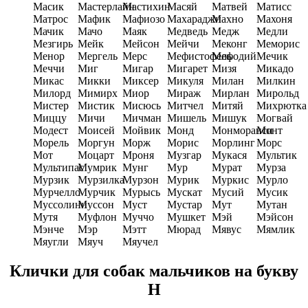
Масик
Мастерлайн
Мастихин
Масяй
Матвей
Матисс
Матрос
Мафик
Мафиозо
Махараджи
Махно
Махоня
Мачик
Мачо
Маяк
Медведь
Медж
Медли
Мезгирь
Мейк
Мейсон
Мейчи
Меконг
Меморис
Менор
Мергель
Мерс
Мефистофель
Мефодий
Мечик
Меччи
Миг
Мигар
Мигарет
Мизя
Микадо
Микас
Микки
Миксер
Микуля
Милан
Милкин
Милорд
Мимирх
Миор
Мираж
Мирлан
Мирольд
Мистер
Мистик
Мисюсь
Митчел
Митяй
Михрютка
Миццу
Мичи
Мичман
Мишель
Мишук
Могвай
Модест
Моисей
Мойвик
Монд
Монморанси
Монт
Морель
Моргун
Морж
Морис
Морлинг
Морс
Мот
Моцарт
Мроня
Музгар
Мукася
Мультик
Мультипас
Мумрик
Мунг
Мур
Мурат
Мурза
Мурзик
Мурзилка
Мурзон
Мурик
Муркис
Мурло
Мурчелло
Мурчик
Мурысь
Мускат
Мусий
Мусик
Муссолини
Муссон
Муст
Мустар
Мут
Мутан
Мутя
Муфлон
Муччо
Мушкет
Мэй
Мэйсон
Мэнче
Мэр
Мэтт
Мюрад
Мявус
Мямлик
Мяугли
Мяуч
Мяучел
Клички для собак мальчиков на букву
Н