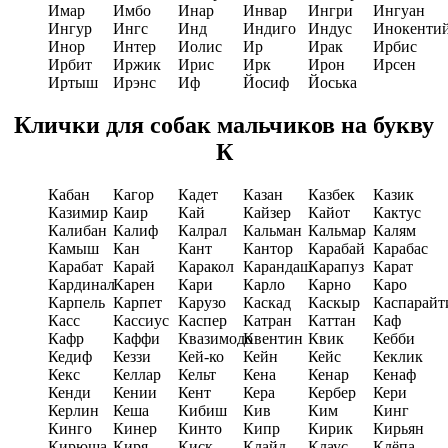
Имар
Имбо
Инар
Инвар
Ингри
Ингуан
Ингур
Ингс
Инд
Индиго
Индус
Инокенти
Инор
Интер
Иолис
Ир
Ирак
Ирбис
Ирбит
Иржик
Ирис
Ирк
Ирон
Ирсен
Иртыш
Ирэнс
Иф
Йосиф
Йоська
Клички для собак мальчиков на букву
К
Кабан
Кагор
Кадет
Казан
Казбек
Казик
Казимир
Каир
Кай
Кайзер
Кайот
Кактус
Калибан
Калиф
Калрал
Кальман
Кальмар
Калям
Камыш
Кан
Кант
Кантор
Карабай
Карабас
Карабат
Карай
Каракол
Карандаш
Карапуз
Карат
Кардинал
Карен
Кари
Карло
Карно
Каро
Карпель
Карпет
Карузо
Каскад
Каскыр
Каспарайт
Касс
Кассиус
Каспер
Катран
Каттан
Каф
Кафр
Каффи
Квазимодо
Квентин
Квик
Кебби
Кедиф
Кеззи
Кей-ко
Кейн
Кейс
Кеклик
Кекс
Келлар
Кельт
Кена
Кенар
Кенаф
Кенди
Кении
Кент
Кера
Кербер
Кери
Керлин
Кеша
Кибиш
Кив
Ким
Кинг
Кинго
Кинер
Кинто
Кипр
Кирик
Кирьян
Кирюша
Киря
Киск
Клайд
Клаус
Клёпа