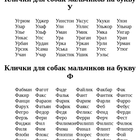
У
Угрюм
Уджер
Уинстон
Уксус
Укуки
Улон
Улар
Улаф
Ули
Уллис
Ульжор
Ульнар
Улье
Ульф
Уман
Умик
Умка
Унгар
Ункас
Упс
Ура
Ураган
Урал
Уран
Урбан
Урдан
Урка
Уркан
Урли
Урман
Урсик
Усама
Уська
Утан
Утес
Утюг
Учан
Учар
Ушастик
Ушик
Уэльс
Клички для собак мальчиков на букву
Ф
Фабман
Фагот
Фаде
Файлик
Факбар
Фак
Факир
Факс
Фальк
Фант
Фантик
Фантос
Фанци
Фараон
Фарик
Фарим
Фарли
Фарро
Фарух
Фатьян
Фафик
Фаякс
Феб
Фебус
Фегро
Федор
Федя
Феликс
Фенд
Ферди
Ферзь
Фери
Феро
Ферри
Ферч
Фест
Фиджи
Фил
Филимон
Филипп
Филипс
Филюк
Филя
Фим
Фима
Финал
Флинт
Флипер
Флоби
Флокс
Флоппи
Флорес
Флоте
Фой