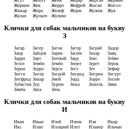
Жгут
Жейхэ
Женя
Жерар
Жерган
Жерман
Жермон
Жек
Жерро
Жефрей
Жиган
Жигол
Жикар
Жора
Жозеф
Жорж
Жужик
Жук
Жулан
Жульен
Жульчи
Клички для собак мальчиков на букву
З
Загар
Загер
Загон
Загор
Заграй
Задор
Заир
Зайцев
Зарик
Засим
Захар
Заяц
Зарри
Зарт
Затевай
Заур
Зевс
Зейве
Зелот
Земби
Зембо
Зенит
Зерет
Зерок
Зерон
Зерро
Зерси
Зест
Зет
Зефир
Зигги
Зигер
Зигрой
Зигрид
Зигрин
Зигурт
Зигфрид
Зикар
Змей
Зорд
Зорро
Зосим
Зубастик
Зур
Зурим
Зюха
Зюхель
Зяма
Зямба
Зяпа
Зяча
Клички для собак мальчиков на букву
И
Иван
Ивью
Изой
Изюм
Изя
Икар
Икс
Илан
Илларий
Илот
Ильвер
Ильчан