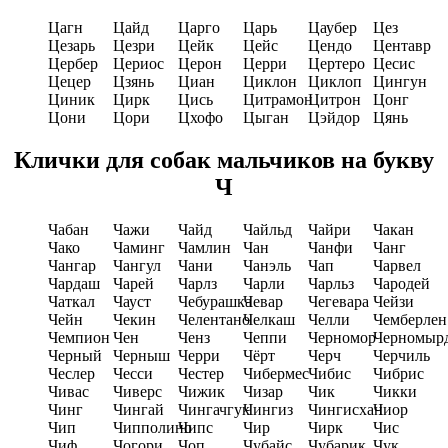
Цагн
Цайд
Царго
Царь
Цаубер
Цез
Цезарь
Цезри
Цейк
Цейс
Цендо
Центавр
Цербер
Цериос
Церон
Церри
Цертеро
Цесис
Цецер
Цзянь
Циан
Циклон
Циклоп
Цингун
Циник
Цирк
Цись
Цитрамон
Цитрон
Цонг
Цони
Цори
Цхофо
Цыган
Цэйдор
Цянь
Клички для собак мальчиков на букву
Ч
Чабан
Чажи
Чайд
Чайльд
Чайри
Чакан
Чако
Чаминг
Чамлин
Чан
Чанфи
Чанг
Чангар
Чангул
Чани
Чанэль
Чап
Чарвел
Чардаш
Чарей
Чарлз
Чарли
Чарльз
Чародей
Чаткал
Чауст
Чебурашка
Чевар
Чегевара
Чейзи
Чейн
Чекин
Челентано
Челкаш
Челли
Чемберлен
Чемпион
Чен
Ченз
Чеппи
Черномор
Черномыр
Черный
Черныш
Черри
Чёрт
Черч
Черчиль
Чеслер
Чесси
Честер
Чибермес
Чибис
Чибрис
Чивас
Чиверс
Чижик
Чизар
Чик
Чикки
Чинг
Чингай
Чингачгук
Чингиз
Чингисхан
Чиор
Чип
Чипполино
Чипс
Чир
Чирк
Чис
Чиф
Чогори
Чоп
Чубайс
Чубарик
Чук