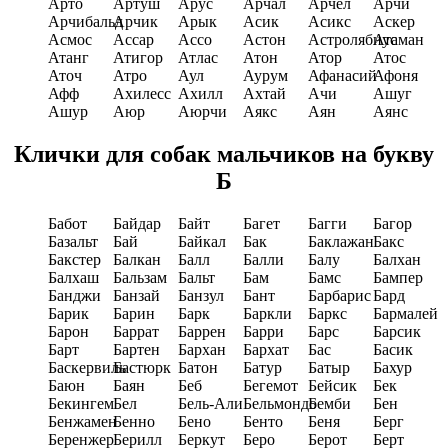
Арто
Артуш
Арус
Арчал
Арчел
Арчи
Арчибальд
Арчик
Арык
Асик
Асикс
Аскер
Асмос
Ассар
Ассо
Астон
Астролябиус
Атаман
Атанг
Атигор
Атлас
Атон
Атор
Атос
Аточ
Атро
Аул
Аурум
Афанасий
Афоня
Афф
Ахилесс
Ахилл
Ахтай
Ачи
Ашуг
Ашур
Аюр
Аюрчи
Аякс
Аян
Аянс
Клички для собак мальчиков на букву
Б
Бабот
Байдар
Байт
Багет
Багги
Багор
Базальт
Бай
Байкал
Бак
Баклажан
Бакс
Бакстер
Балкан
Балл
Балли
Балу
Балхан
Балхаш
Бальзам
Бальт
Бам
Бамс
Бампер
Банджи
Банзай
Банзул
Бант
Барбарис
Бард
Барик
Барин
Барк
Баркли
Баркс
Бармалей
Барон
Баррат
Баррен
Барри
Барс
Барсик
Барт
Бартен
Бархан
Бархат
Бас
Басик
Баскервиль
Бастюрк
Батон
Батур
Батыр
Бахур
Баюн
Баян
Беб
Бегемот
Бейсик
Бек
Бекингем
Бел
Бель-Али
Бельмондо
Бемби
Бен
Бенжамен
Бенно
Бено
Бенто
Беня
Берг
Беренжер
Берилл
Беркут
Беро
Берот
Берт