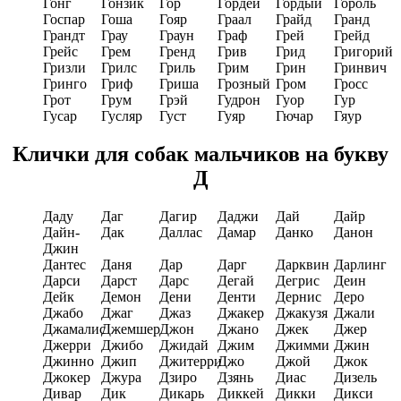
Гонг
Гонзик
Гор
Гордей
Гордый
Гороль
Госпар
Гоша
Гояр
Граал
Грайд
Гранд
Грандт
Грау
Граун
Граф
Грей
Грейд
Грейс
Грем
Гренд
Грив
Грид
Григорий
Гризли
Грилс
Гриль
Грим
Грин
Гринвич
Гринго
Гриф
Гриша
Грозный
Гром
Гросс
Грот
Грум
Грэй
Гудрон
Гуор
Гур
Гусар
Гусляр
Густ
Гуяр
Гючар
Гяур
Клички для собак мальчиков на букву
Д
Даду
Даг
Дагир
Даджи
Дай
Дайр
Дайн-
Дак
Даллас
Дамар
Данко
Данон
Джин
Дантес
Даня
Дар
Дарг
Дарквин
Дарлинг
Дарси
Дарст
Дарс
Дегай
Дегрис
Деин
Дейк
Демон
Дени
Денти
Дернис
Деро
Джабо
Джаг
Джаз
Джакер
Джакузя
Джали
Джамалис
Джемшер
Джон
Джано
Джек
Джер
Джерри
Джибо
Джидай
Джим
Джимми
Джин
Джинно
Джип
Джитерри
Джо
Джой
Джок
Джокер
Джура
Дзиро
Дзянь
Диас
Дизель
Дивар
Дик
Дикарь
Диккей
Дикки
Дикси