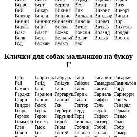
Верро
Верт
Вертер
Вест
Визир
Визя
Вий
Викар
Викинг
Вик
Виконт
Викорт
Виктор
Вилли
Виллис
Вильдан
Виндзор
Винди
Винни
Виннипух
Винсент
Винсик
Виолет
Вир
Вираж
Вирт
Виски
Витас
Витязь
Вихтсль
Влас
Власт
Вожак
Воксин
Воланд
Волдай
Волк
Волт
Вольный
Вольт
Вольф
Восток
Вуд
Вулкан
Вульф
Вэб
Клички для собак мальчиков на букву
Г
Габл
Габриэль
Габрусь
Гавр
Гагарин
Гагарыч
Гай
Гайд
Гайдук
Гайсан
Гамадрил
Гамильтон
Гамлет
Ганг
Ганс
Ганя
Гапит
Гард
Гарджи
Гардион
Гаргаруш
Гарик
Гарнель
Гарнерри
Гарри
Гарци
Гарцик
Гасан
Гаффи
Гашек
Гвидон
Гейтс
Гек
Гектор
Гель
Генерал
Георг
Герак
Герберт
Герд
Герей
Герман
Гермес
Герон
Герундий
Герц
Гефест
Гизмо
Гиммлер
Гинесс
Гирей
Гирольд
Гитлер
Глан
Глен
Гмок
Гном
Гоблин
Гобой
Гобр
Говор
Гок
Гостей
Голиаф
Гольд
Гомер