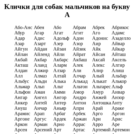
Клички для собак мальчиков на букву
А
Або-Анс
Абен
Або
Абрам
Абрек
Абрикос
Абур
Агар
Агат
Агит
Аго
Адамс
Адар
Адис
Адольф
Адон
Адонис
Азаделло
Азар
Азарт
Азер
Азор
Аир
Айвар
Айгун
Айдан
Айзан
Айзик
Айк
Айкар
Айлан
Айленд
Айли
Айрат
Айсан
Айташ
Акбай
Акбар
Акбарс
Акбаш
Аксай
Аксель
Акташ
Аланд
Аларм
Алек
Алекс
Алгир
Алдан
Алжир
Алзар
Али
Алир
Алиш
Алл
Алмаз
Алтай
Алчар
Алый
Альбар
Альбус
Альди
Алька
Алькад
Алькат
Алькор
Альмар
Альп
Альт
Альтон
Альтарес
Альф
Альфон
Аман
Амми
Амор
Амур
Анвар
Ангар
Ангел
Ангор
Андро
Анжей
Анзор
Анкер
Антей
Антер
Антон
Антошка
Анту
Ануш
Анчар
Аньяр
Апри
Арай
Араке
Арамис
Арап
Арбаг
Арбек
Арго
Аргон
Аргоне
Аргус
Ардек
Аржан
Ари
Арис
Аркон
Арман
Арно
Аррас
Арро
Аре
Арсен
Арсений
Арт
Артас
Артемий
Артемон