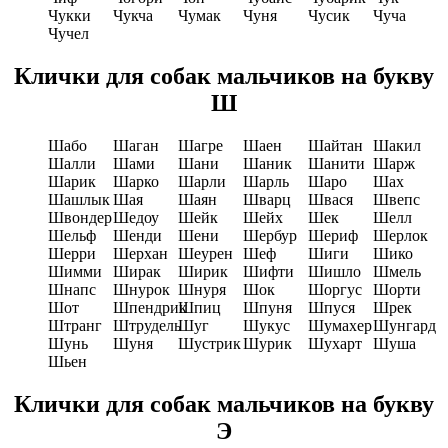
Чукки
Чукча
Чумак
Чуня
Чусик
Чуча
Чучел
Клички для собак мальчиков на букву
Ш
Шабо
Шаган
Шагре
Шаен
Шайтан
Шакил
Шалли
Шами
Шани
Шаник
Шанити
Шарж
Шарик
Шарко
Шарли
Шарль
Шаро
Шах
Шашлык
Шая
Шаян
Шварц
Швася
Швепс
Швондер
Шедоу
Шейк
Шейх
Шек
Шелл
Шельф
Шенди
Шени
Шербур
Шериф
Шерлок
Шерри
Шерхан
Шеурен
Шеф
Шиги
Шико
Шимми
Ширак
Ширик
Шифти
Шишло
Шмель
Шнапс
Шнурок
Шнуря
Шок
Шоргус
Шорти
Шот
Шпендрик
Шпиц
Шпуня
Шпуся
Шрек
Штранг
Штрудель
Шуг
Шукус
Шумахер
Шунгард
Шунь
Шуня
Шустрик
Шурик
Шухарт
Шуша
Шьен
Клички для собак мальчиков на букву
Э