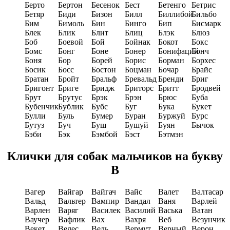
Берто
Бертон
Бесенок
Бест
Бетенго
Бетрис
Бетяр
Биди
Бизон
Билл
Биллибой
Бильбо
Бим
Бимоль
Бин
Бинго
Бип
Бисмарк
Блек
Блик
Блит
Блиц
Блэк
Блюз
Боб
Боевой
Бой
Бойнак
Бокот
Бокс
Бомс
Бонг
Боне
Бонер
Бонифаций
Бонч
Боня
Бор
Борей
Борис
Борман
Борхес
Босик
Босс
Бостон
Боцман
Бочар
Брайс
Братан
Бройт
Бральф
Бревальд
Бренди
Бриг
Бригонт
Бриге
Бридж
Бриторс
Бритт
Бродвей
Брут
Брутус
Брэк
Брэн
Брюс
Буба
Бубенчик
Бублик
Бубс
Буг
Бука
Букет
Булли
Буль
Бумер
Буран
Буржуй
Бурс
Бутуз
Буч
Буш
Бушуй
Буян
Бычок
Бэби
Бэк
Бэмбой
Бэст
Бэтмэн
Клички для собак мальчиков на букву
В
Вагер
Вайгар
Вайгач
Вайс
Валет
Валтасар
Вальд
Вальтер
Вампир
Вандал
Ваня
Варлей
Варлен
Варяг
Василек
Василий
Васька
Ватан
Ваучер
Вафлик
Вах
Вахря
Веб
Везунчик
Векет
Велес
Вель
Вермут
Верный
Верон