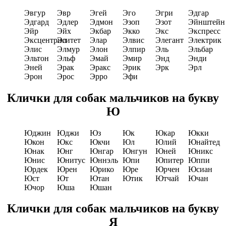
Эвгур
Эвр
Эгей
Эго
Эгри
Эдгар
Эдгард
Эдлер
Эдмон
Эзоп
Эзот
Эйнштейн
Эйр
Эйх
Экбар
Экко
Экс
Экспресс
Эксцентриситет
Эл
Элар
Элвис
Элегант
Электрик
Элис
Элмур
Элон
Элпир
Эль
Эльбар
Эльтон
Эльф
Эмай
Эмир
Энд
Энди
Эней
Эрак
Эракс
Эрик
Эрк
Эрл
Эрон
Эрос
Эрро
Эфи
Клички для собак мальчиков на букву
Ю
Юджин
Юджи
Юз
Юк
Юкар
Юкки
Юкон
Юкс
Юкчи
Юл
Юлий
Юнайтед
Юнак
Юнг
Юнгар
Юнгун
Юней
Юникс
Юнис
Юнитус
Юннэль
Юпи
Юпитер
Юппи
Юрдек
Юрен
Юрико
Юре
Юрчен
Юсиан
Юст
Ют
Ютан
Ютик
Ютчай
Ючан
Ючор
Юша
Юшан
Клички для собак мальчиков на букву
Я