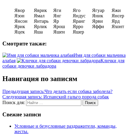
Явор
Яврик
Яги
Яго
Ягуар
Яжи
Язон
Ямал
Янг
Яндус
Яник
Янсер
Янсон
Янтарь
Яр
Яранг
Ярви
Ярд
Ярик
Ярлик
Ярош
Ярро
Яффи
Яхонт
Яцек
Яша
Яшен
Яшер
Смотрите также:
Имя для собаки мальчика
алабая
Клички для
собаки девочки лабрадора
Навигация по записям
Предыдущая запись:
Что делать если собака заболела?
Следующая запись:
Испанский гальго порода собак
Поиск для:
Поиск
Свежие записи
Условные и безусловные раздражители, команды,
жесты.