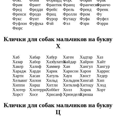
Фокс
Фоня
Форвард
Форс
Фофан
Фрак
Фрам
Франт
Франтик
Франц
Франческо
Франчо
Фред
Фредди
Фрейс
Фрель
Френд
Френк
Френси
Фродо
Фриц
Фролли
Фром
Фу
Фукс
Фунт
Фурор
Футацу
Фуфа
Фуфел
Фуфлон
Фуфука
Фэй
Фэл
Фэри
Фэрри
Фюрс
Клички для собак мальчиков на букву
Х
Хаб
Хабар
Хабур
Хаген
Хадтар
Хаз
Хазар
Хабор
Хазбулатов
Хайдар
Хайрон
Хайт
Хакеp
Халиф
Хаммер
Хан
Хангул
Хангур
Харадж
Харди
Харик
Харисон
Харон
Харрис
Харти
Хасан
Хатуль
Хаун
Хвост
Хедер
Хельвиг
Хилон
Хильд
Хильдим
Хингай
Хип
Хиппи
Хирш
Хитли
Хитклиф
Хитоцу
Хлод
Хлотер
Хлотерри
Хоббит
Холл
Хорик
Хорт
Хорст
Хосе
Хрисанф
Хрюндель
Хрюша
Клички для собак мальчиков на букву
Ц