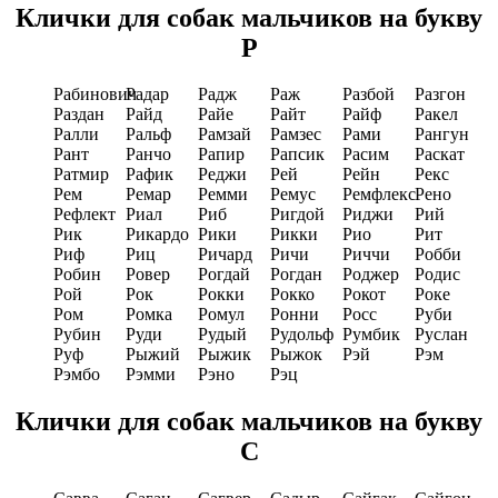
Клички для собак мальчиков на букву
Р
Рабинович
Радар
Радж
Раж
Разбой
Разгон
Раздан
Райд
Райе
Райт
Райф
Ракел
Ралли
Ральф
Рамзай
Рамзес
Рами
Рангун
Рант
Ранчо
Рапир
Рапсик
Расим
Раскат
Ратмир
Рафик
Реджи
Рей
Рейн
Рекс
Рем
Ремар
Ремми
Ремус
Ремфлекс
Рено
Рефлект
Риал
Риб
Ригдой
Риджи
Рий
Рик
Рикардо
Рики
Рикки
Рио
Рит
Риф
Риц
Ричард
Ричи
Риччи
Робби
Робин
Ровер
Рогдай
Рогдан
Роджер
Родис
Рой
Рок
Рокки
Рокко
Рокот
Роке
Ром
Ромка
Ромул
Ронни
Росс
Руби
Рубин
Руди
Рудый
Рудольф
Румбик
Руслан
Руф
Рыжий
Рыжик
Рыжок
Рэй
Рэм
Рэмбо
Рэмми
Рэно
Рэц
Клички для собак мальчиков на букву
С