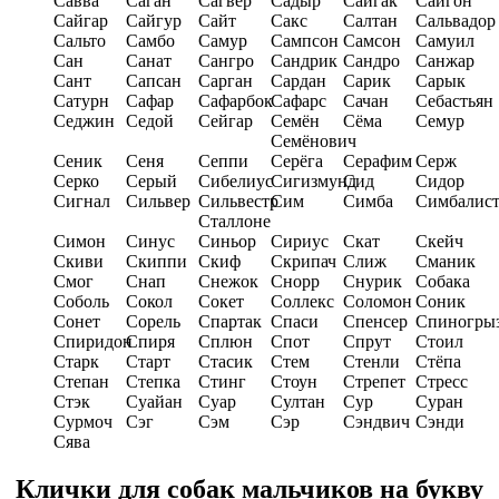
Савва
Саган
Сагвер
Садыр
Сайгак
Сайгон
Сайгар
Сайгур
Сайт
Сакс
Салтан
Сальвадор
Сальто
Самбо
Самур
Сампсон
Самсон
Самуил
Сан
Санат
Сангро
Сандрик
Сандро
Санжар
Сант
Сапсан
Сарган
Сардан
Сарик
Сарык
Сатурн
Сафар
Сафарбок
Сафарс
Сачан
Себастьян
Седжин
Седой
Сейгар
Семён
Сёма
Семур
Семёнович
Сеник
Сеня
Сеппи
Cерёга
Серафим
Серж
Серко
Серый
Сибелиус
Сигизмунд
Сид
Сидор
Сигнал
Сильвер
Сильвестр
Сим
Симба
Симбалис
Сталлоне
Симон
Синус
Синьор
Сириус
Скат
Скейч
Скиви
Скиппи
Скиф
Скрипач
Слиж
Сманик
Смог
Снап
Снежок
Снорр
Снурик
Собака
Соболь
Сокол
Сокет
Соллекс
Соломон
Соник
Сонет
Сорель
Спартак
Спаси
Спенсер
Спиногры
Спиридон
Спиря
Сплюн
Спот
Спрут
Стоил
Старк
Старт
Стасик
Стем
Стенли
Стёпа
Степан
Степка
Стинг
Стоун
Стрепет
Стресс
Стэк
Суайан
Суар
Султан
Сур
Суран
Сурмоч
Сэг
Сэм
Сэр
Сэндвич
Сэнди
Сява
Клички для собак мальчиков на букву