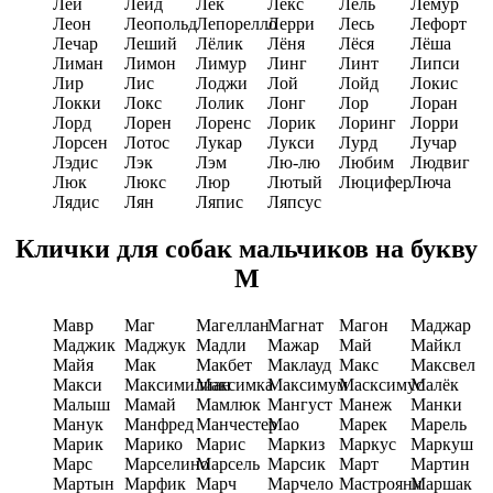
Лей
Лейд
Лек
Лекс
Лель
Лемур
Леон
Леопольд
Лепорелло
Лерри
Лесь
Лефорт
Лечар
Леший
Лёлик
Лёня
Лёся
Лёша
Лиман
Лимон
Лимур
Линг
Линт
Липси
Лир
Лис
Лоджи
Лой
Лойд
Локис
Локки
Локс
Лолик
Лонг
Лор
Лоран
Лорд
Лорен
Лоренс
Лорик
Лоринг
Лорри
Лорсен
Лотос
Лукар
Лукси
Лурд
Лучар
Лэдис
Лэк
Лэм
Лю-лю
Любим
Людвиг
Люк
Люкс
Люр
Лютый
Люцифер
Люча
Лядис
Лян
Ляпис
Ляпсус
Клички для собак мальчиков на букву
М
Мавр
Маг
Магеллан
Магнат
Магон
Маджар
Маджик
Маджук
Мадли
Мажар
Май
Майкл
Майя
Мак
Макбет
Маклауд
Макс
Максвел
Макси
Максимилиан
Максимка
Максимум
Масксимус
Малёк
Малыш
Мамай
Мамлюк
Мангуст
Манеж
Манки
Манук
Манфред
Манчестер
Мао
Марек
Марель
Марик
Марико
Марис
Маркиз
Маркус
Маркуш
Марс
Марселино
Марсель
Марсик
Март
Мартин
Мартын
Марфик
Марч
Марчело
Мастрояни
Маршак