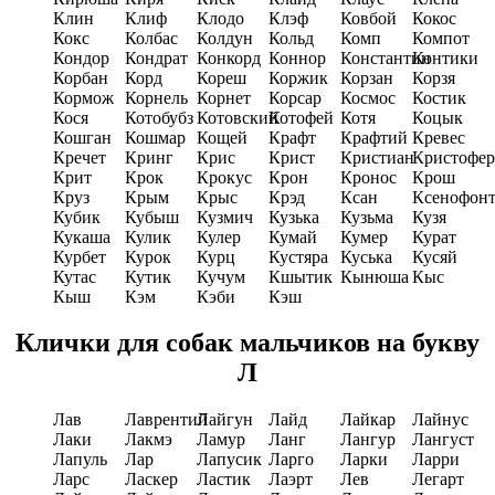
Клин
Клиф
Клодо
Клэф
Ковбой
Кокос
Кокс
Колбас
Колдун
Кольд
Комп
Компот
Кондор
Кондрат
Конкорд
Коннор
Константин
Контики
Корбан
Корд
Кореш
Коржик
Корзан
Корзя
Кормож
Корнель
Корнет
Корсар
Космос
Костик
Кося
Котобубз
Котовский
Котофей
Котя
Коцык
Кошган
Кошмар
Кощей
Крафт
Крафтий
Кревес
Кречет
Кринг
Крис
Крист
Кристиан
Кристофе
Крит
Крок
Крокус
Крон
Кронос
Крош
Круз
Крым
Крыс
Крэд
Ксан
Ксенофон
Кубик
Кубыш
Кузмич
Кузька
Кузьма
Кузя
Кукаша
Кулик
Кулеp
Кумай
Кумер
Курат
Курбет
Курок
Курц
Кустяра
Куська
Кусяй
Кутас
Кутик
Кучум
Кшытик
Кынюша
Кыс
Кыш
Кэм
Кэби
Кэш
Клички для собак мальчиков на букву
Л
Лав
Лаврентий
Лайгун
Лайд
Лайкар
Лайнус
Лаки
Лакмэ
Ламур
Ланг
Лангур
Лангуст
Лапуль
Лар
Лапусик
Ларго
Ларки
Ларри
Ларс
Ласкер
Ластик
Лаэрт
Лев
Легарт