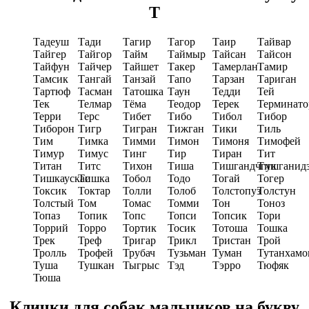
Т
Тадеуш
Тади
Тагир
Тагор
Таир
Тайвар
Тайгер
Тайгор
Тайм
Таймыр
Тайсан
Тайсон
Тайфун
Тайчер
Тайшет
Такер
Тамерлан
Тамир
Тамсик
Тангай
Танзай
Тапо
Тарзан
Тариган
Тартюф
Тасман
Татошка
Таун
Тедди
Тей
Тек
Телмар
Тёма
Теодор
Терек
Терминато
Терри
Терс
Тибет
Тибо
Тибол
Тибор
Тиборон
Тигр
Тигран
Тижган
Тики
Тиль
Тим
Тимка
Тимми
Тимон
Тимоня
Тимофей
Тимур
Тимус
Тинг
Тир
Тиран
Тит
Титан
Титс
Тихон
Тиша
Тишгандчгук
Тишганид
Тишкаускас
Тишка
Тобол
Тодо
Тогай
Тогер
Токсик
Токтар
Толли
Толоб
Толстопуз
Толстун
Толстый
Том
Томас
Томми
Тон
Тоноз
Топаз
Топик
Топс
Топси
Топсик
Тори
Торрий
Торро
Тортик
Тосик
Тотоша
Тошка
Трек
Треф
Тригар
Трикл
Тристан
Трой
Тролль
Трофей
Трубач
Тузьман
Туман
Тутанхамо
Туша
Тушкан
Тыгрыс
Тэд
Тэрро
Тюфяк
Тюша
Клички для собак мальчиков на букву