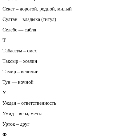
Секет – дорогой, родной, милый
Султан – владыка (титул)
Селебе — сабля
Т
Табассум – смех
Таксыр – хозяин
Тамир – величие
Тун — ночной
У
Уждан – ответственность
Умид – вера, мечта
Урток – друг
Ф