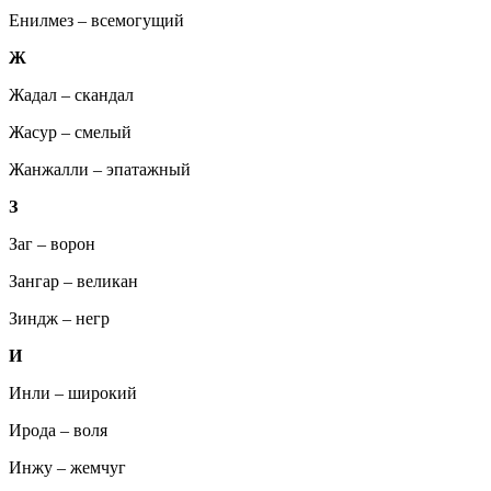
Енилмез – всемогущий
Ж
Жадал – скандал
Жасур – смелый
Жанжалли – эпатажный
З
Заг – ворон
Зангар – великан
Зиндж – негр
И
Инли – широкий
Ирода – воля
Инжу – жемчуг