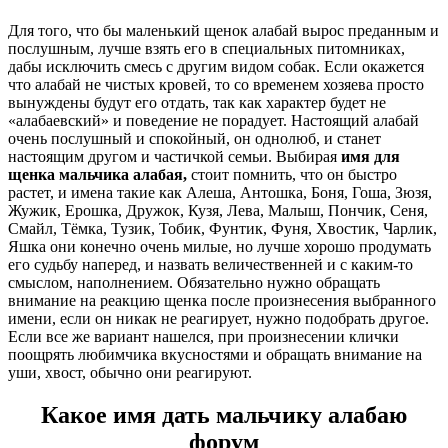
Для того, что бы маленький щенок алабай вырос преданным и
послушным, лучше взять его в специальных питомниках,
дабы исключить смесь с другим видом собак. Если окажется
что алабай не чистых кровей, то со временем хозяева просто
вынуждены будут его отдать, так как характер будет не
«алабаевский» и поведение не порадует. Настоящий алабай
очень послушный и спокойный, он однолюб, и станет
настоящим другом и частичкой семьи. Выбирая
имя для
щенка мальчика алабая,
стоит помнить, что он быстро
растет, и имена такие как Алеша, Антошка, Боня, Гоша, Зюзя,
Жужик, Ерошка, Дружок, Кузя, Лева, Малыш, Пончик, Сеня,
Смайл, Тёмка, Тузик, Тобик, Фунтик, Фуня, Хвостик, Чарлик,
Яшка они конечно очень милые, но лучше хорошо продумать
его судьбу наперед, и назвать величественней и с каким-то
смыслом, наполнением. Обязательно нужно обращать
внимание на реакцию щенка после произнесения выбранного
имени, если он никак не реагирует, нужно подобрать другое.
Если все же вариант нашелся, при произнесении клички
поощрять любимчика вкусностями и обращать внимание на
уши, хвост, обычно они реагируют.
Какое имя дать мальчику алабаю
форум