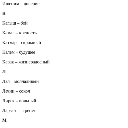
Ишеним – доверие
К
Кагыш – бой
Камал – крепость
Катмар – скромный
Калем – будущее
Карак – жизнерадосный
Л
Лал – молчаливый
Лачин – сокол
Лирек – вольный
Ларзан — трепет
М