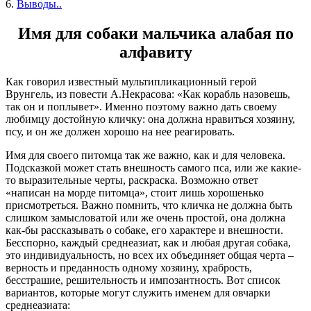
6.
Выводы..
Имя для собаки мальчика алабая по
алфавиту
Как говорил известный мультипликационный герой
Врунгель, из повести А.Некрасова: «Как корабль назовешь,
так он и поплывет». Именно поэтому важно дать своему
любимцу достойную кличку: она должна нравиться хозяину,
псу, и он же должен хорошо на нее реагировать.
Имя для своего питомца так же важно, как и для человека.
Подсказкой может стать внешность самого пса, или же какие-
то выразительные черты, раскраска. Возможно ответ
«написан на морде питомца», стоит лишь хорошенько
присмотреться. Важно помнить, что кличка не должна быть
слишком замысловатой или же очень простой, она должна
как-бы рассказывать о собаке, его характере и внешности.
Бесспорно, каждый среднеазиат, как и любая другая собака,
это индивидуальность, но всех их объединяет общая черта –
верность и преданность одному хозяину, храбрость,
бесстрашие, решительность и импозантность. Вот список
вариантов, которые могут служить именем для овчарки
среднеазиата: