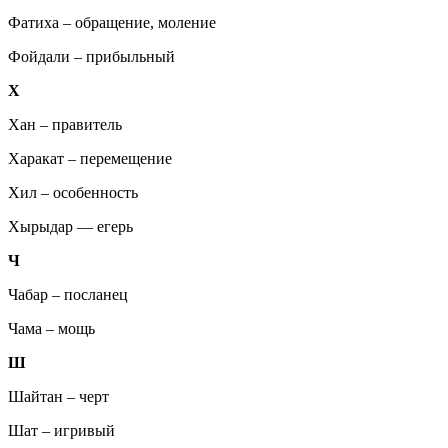
Фатиха – обращение, моление
Фойдали – прибыльный
Х
Хан – правитель
Харакат – перемещение
Хил – особенность
Хырыдар — егерь
Ч
Чабар – посланец
Чама – мощь
Ш
Шайтан – черт
Шат – игривый