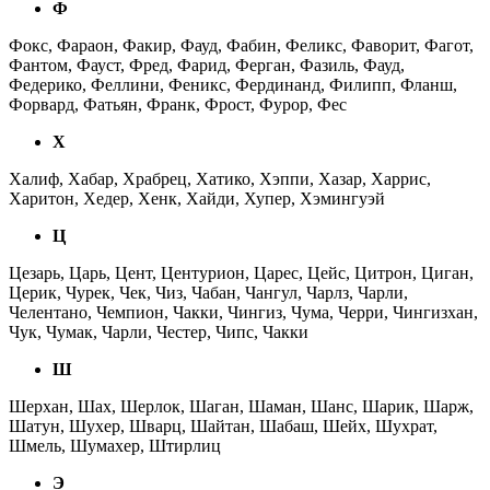
Ф
Фокс, Фараон, Факир, Фауд, Фабин, Феликс, Фаворит, Фагот,
Фантом, Фауст, Фред, Фарид, Ферган, Фазиль, Фауд,
Федерико, Феллини, Феникс, Фердинанд, Филипп, Фланш,
Форвард, Фатьян, Франк, Фрост, Фурор, Фес
Х
Халиф, Хабар, Храбрец, Хатико, Хэппи, Хазар, Харрис,
Харитон, Хедер, Хенк, Хайди, Хупер, Хэмингуэй
Ц
Цезарь, Царь, Цент, Центурион, Царес, Цейс, Цитрон, Циган,
Церик, Чурек, Чек, Чиз, Чабан, Чангул, Чарлз, Чарли,
Челентано, Чемпион, Чакки, Чингиз, Чума, Черри, Чингизхан,
Чук, Чумак, Чарли, Честер, Чипс, Чакки
Ш
Шерхан, Шах, Шерлок, Шаган, Шаман, Шанс, Шарик, Шарж,
Шатун, Шухер, Шварц, Шайтан, Шабаш, Шейх, Шухрат,
Шмель, Шумахер, Штирлиц
Э