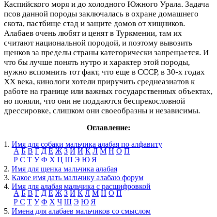
Каспийского моря и до холодного Южного Урала. Задача
псов данной породы заключалась в охране домашнего
скота, пастбище стад и защите домов от хищников.
Алабаев очень любят и ценят в Туркмении, там их
считают национальной породой, и поэтому вывозить
щенков за пределы страны категорически запрещается. И
что бы лучше понять нутро и характер этой породы,
нужно вспомнить тот факт, что еще в СССР, в 30-х годах
ХХ века, кинологи хотели приручить среднеазиатов к
работе на границе или важных государственных объектах,
но поняли, что они не поддаются беспрекословной
дрессировке, слишком они своеобразны и независимы.
Оглавление:
1.
Имя для собаки мальчика алабая по алфавиту
А
Б
В
Г
Д
Е
Ж
З
И
Й
К
Л
М
Н
О
П
Р
С
Т
У
Ф
Х
Ц
Ш
Э
Ю
Я
2.
Имя для щенка мальчика алабая
3.
Какое имя дать мальчику алабаю форум
4.
Имя для алабая мальчика с расшифровкой
А
Б
В
Г
Д
Е
Ж
З
И
К
Л
М
Н
О
П
Р
С
Т
У
Ф
Х
Ч
Ш
Э
Ю
Я
5.
Имена для алабаев мальчиков со смыслом