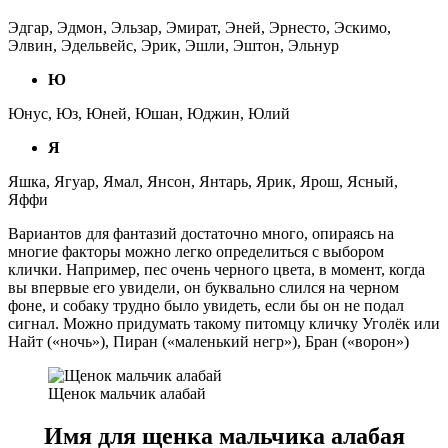
Эдгар, Эдмон, Эльзар, Эмират, Эней, Эрнесто, Эскимо,
Элвин, Эдельвейс, Эрик, Эшли, Эштон, Эльнур
Ю
Юнус, Юз, Юней, Юшан, Юджин, Юлий
Я
Яшка, Ягуар, Ямал, Янсон, Янтарь, Ярик, Ярош, Ясный,
Яффи
Вариантов для фантазий достаточно много, опираясь на
многие факторы можно легко определиться с выбором
клички. Например, пес очень черного цвета, в момент, когда
вы впервые его увидели, он буквально слился на черном
фоне, и собаку трудно было увидеть, если бы он не подал
сигнал. Можно придумать такому питомцу кличку Уголёк или
Найт («ночь»), Пиран («маленький негр»), Бран («ворон»)
Щенок мальчик алабай
Имя для щенка мальчика алабая