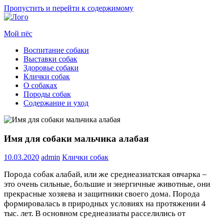
Пропустить и перейти к содержимому
Мой пёс
Воспитание собаки
Все
Выставки собак
о
Здоровье собаки
собаках
Клички собак
для
О собаках
начинающих
Породы собак
собаководов
Содержание и уход
Имя для собаки мальчика алабая
10.03.2020
admin
Клички собак
Порода собак алабай, или же среднеазиатская овчарка –
это очень сильные, большие и энергичные животные, они
прекрасные хозяева и защитники своего дома. Порода
формировалась в природных условиях на протяжении 4
тыс. лет. В основном среднеазиаты расселились от