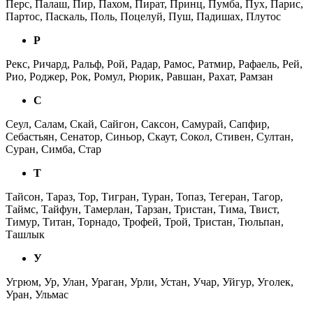
Перс, Палаш, Пир, Пахом, Пират, Принц, Пумба, Пух, Парис,
Партос, Паскаль, Поль, Поцелуй, Пуш, Падишах, Плутос
Р
Рекс, Ричард, Ральф, Рой, Радар, Рамос, Ратмир, Рафаель, Рей,
Рио, Роджер, Рок, Ромул, Рюрик, Равшан, Рахат, Рамзан
С
Сеул, Салам, Скай, Сайгон, Саксон, Самурай, Сапфир,
Себастьян, Сенатор, Синьор, Скаут, Сокол, Стивен, Султан,
Суран, Симба, Стар
Т
Тайсон, Тараз, Тор, Тигран, Туран, Топаз, Тегеран, Тагор,
Таймс, Тайфун, Тамерлан, Тарзан, Тристан, Тима, Твист,
Тимур, Титан, Торнадо, Трофей, Трой, Тристан, Тюльпан,
Ташлык
У
Угрюм, Ур, Улан, Ураган, Урли, Устан, Учар, Уйгур, Уголек,
Уран, Ульмас