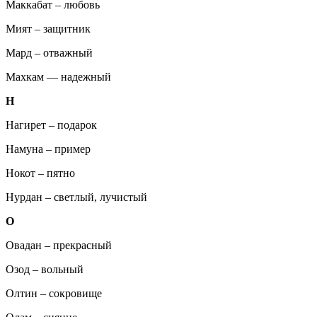
Маккабат – любовь
Мият – защитник
Мард – отважный
Махкам — надежный
Н
Нагирет – подарок
Намуна – пример
Нокот – пятно
Нурдан – светлый, лучистый
О
Овадан – прекрасный
Озод – вольный
Олтин – сокровище