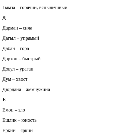
Гымза – горячий, вспыльчивый
Д
Дарман – сила
Дагыл – упрямый
Дабан – гора
Дархон – быстрый
Довул – ураган
Дум – хвост
Дюрдана – жемчужина
Е
Емон – зло
Ешлик – юность
Еркин – яркий