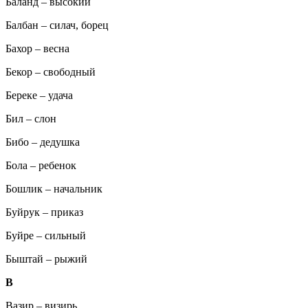
Баланд – высокий
Балбан – силач, борец
Бахор – весна
Бекор – свободный
Береке – удача
Бил – слон
Бибо – дедушка
Бола – ребенок
Бошлик – начальник
Буйрук – приказ
Буйре – сильный
Быштай – рыжий
В
Вазир – визирь