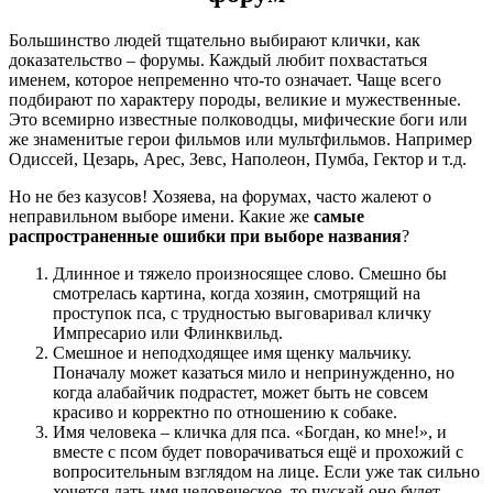
Большинство людей тщательно выбирают клички, как
доказательство – форумы. Каждый любит похвастаться
именем, которое непременно что-то означает. Чаще всего
подбирают по характеру породы, великие и мужественные.
Это всемирно известные полководцы, мифические боги или
же знаменитые герои фильмов или мультфильмов. Например
Одиссей, Цезарь, Арес, Зевс, Наполеон, Пумба, Гектор и т.д.
Но не без казусов! Хозяева, на форумах, часто жалеют о
неправильном выборе имени. Какие же
самые
распространенные ошибки при выборе названия
?
Длинное и тяжело произносящее слово. Смешно бы
смотрелась картина, когда хозяин, смотрящий на
проступок пса, с трудностью выговаривал кличку
Импресарио или Флинквильд.
Смешное и неподходящее имя щенку мальчику.
Поначалу может казаться мило и непринужденно, но
когда алабайчик подрастет, может быть не совсем
красиво и корректно по отношению к собаке.
Имя человека – кличка для пса. «Богдан, ко мне!», и
вместе с псом будет поворачиваться ещё и прохожий с
вопросительным взглядом на лице. Если уже так сильно
хочется дать имя человеческое, то пускай оно будет