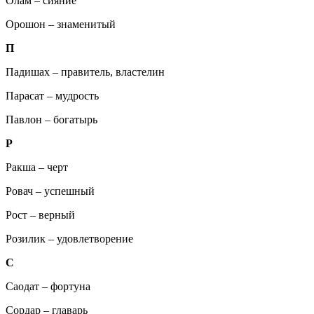
Олам – сияние
Орошон – знаменитый
П
Падишах – правитель, властелин
Парасат – мудрость
Павлон – богатырь
Р
Ракша – черт
Ровач – успешный
Рост – верный
Розилик – удовлетворение
С
Саодат – фортуна
Сордар – главарь