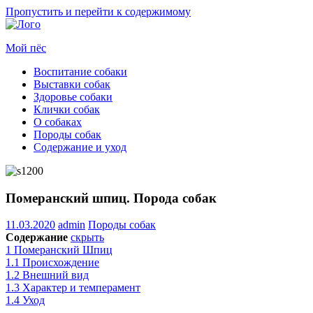
Пропустить и перейти к содержимому
Мой пёс
Воспитание собаки
Все
Выставки собак
о
Здоровье собаки
собаках
Клички собак
для
О собаках
начинающих
Породы собак
собаководов
Содержание и уход
Померанский шпиц. Порода собак
11.03.2020
admin
Породы собак
Содержание
скрыть
1
Померанский Шпиц
1.1
Происхождение
1.2
Внешний вид
1.3
Характер и темперамент
1.4
Уход