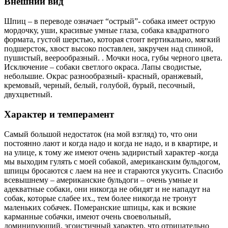
Внешний вид
Шпиц – в переводе означает “острый”- собака имеет острую
мордочку, уши, красивые умные глаза, собака квадратного
формата, густой шерстью, которая стоит вертикально, мягкий
подшерсток, хвост высоко поставлен, закручен над спиной,
пушистый, веерообразный. . Мочки носа, губы черного цвета.
Исключение – собаки светлого окраса. Лапы сводистые,
небольшие. Окрас разнообразный- красный, оранжевый,
кремовый, черный, белый, голубой, бурый, песочный,
двухцветный.
Характер и темперамент
Самый большой недостаток (на мой взгляд) то, что они
постоянно лают и когда надо и когда не надо, и в квартире, и
на улице, к тому же имеют очень задиристый характер -когда
мы выходим гулять с моей собакой, американским бульдогом,
шпицы бросаются с лаем на нее и стараются укусить. Спасибо
всевышнему – американские бульдоги – очень умные и
адекватные собаки, они никогда не обидят и не нападут на
собак, которые слабее их., тем более никогда не тронут
маленьких собачек. Померанские шпицы, как и всякие
карманные собачки, имеют очень своевольный,
доминирующий, эгоистичный характер, что отрицательно