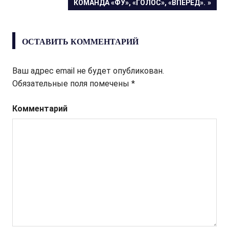
СЛЕДУЮЩАЯ
КОМАНДА «ФУ», «ГОЛОС», «ВПЕРЕД».
ЗАПИСЬ:
по
записям
ОСТАВИТЬ КОММЕНТАРИЙ
Ваш адрес email не будет опубликован.
Обязательные поля помечены
*
Комментарий