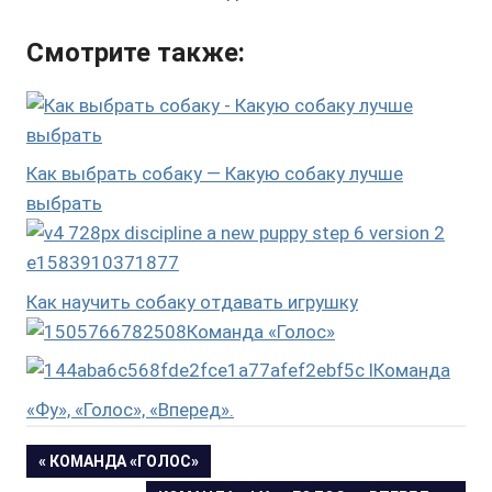
Смотрите также:
Как выбрать собаку — Какую собаку лучше
выбрать
Как научить собаку отдавать игрушку
Команда «Голос»
Команда
«Фу», «Голос», «Вперед».
ПРЕДЫДУЩАЯ
КОМАНДА «ГОЛОС»
Навигация
ЗАПИСЬ: