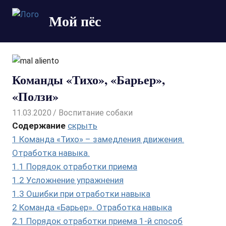
Пропустить
Мой пёс
и
перейти
Все
к
о
содержимому
собаках
для
Команды «Тихо», «Барьер»,
начинающих
«Ползи»
собаководов
11.03.2020
admin
Воспитание собаки
Содержание
скрыть
1
Команда «Тихо» – замедления движения.
Отработка навыка.
1.1
Порядок отработки приема
1.2
Усложнение упражнения
1.3
Ошибки при отработки навыка
2
Команда «Барьер». Отработка навыка
2.1
Порядок отработки приема 1-й способ